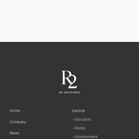
Home
Service
- Education
Company
- Media
News
- Entertainment