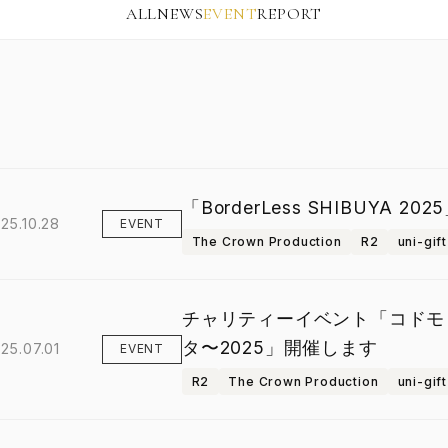
ALL
NEWS
EVENT
REPORT
「BorderLess SHIBUYA 
25.10.28
EVENT
The Crown Production
R2
uni-gift
チャリティーイベント「コドモ
タ〜2025」開催します
25.07.01
EVENT
R2
The Crown Production
uni-gift