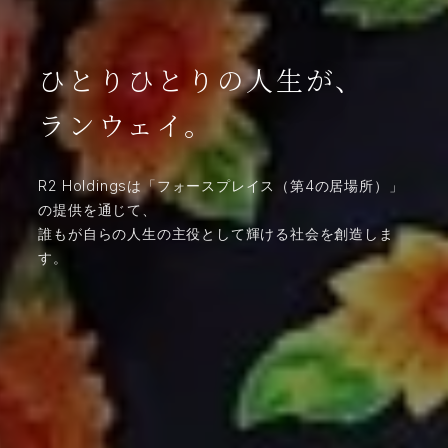
ひとりひとりの人生が、
ランウェイ。
R2 Holdingsは「フォースプレイス（第4の居場所）」
の提供を通じて、
誰もが自らの人生の主役として輝ける社会を創造しま
す。