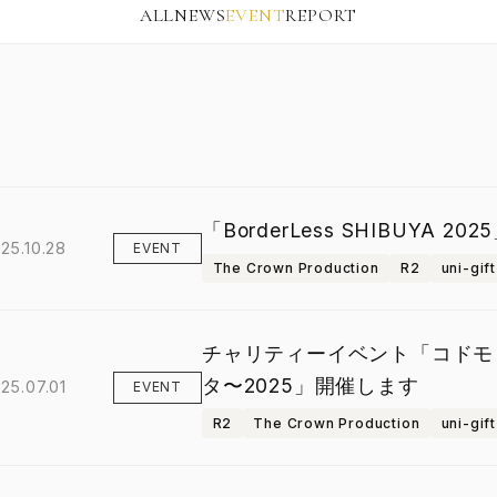
ALL
NEWS
EVENT
REPORT
「BorderLess SHIBUYA 
25.10.28
EVENT
The Crown Production
R2
uni-gift
チャリティーイベント「コドモ
タ〜2025」開催します
25.07.01
EVENT
R2
The Crown Production
uni-gift