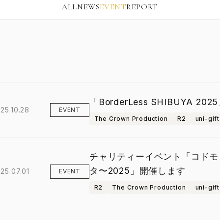
ALL
NEWS
EVENT
REPORT
「BorderLess SHIBUYA 
25.10.28
EVENT
The Crown Production
R2
uni-gift
チャリティーイベント「コドモ
タ〜2025」開催します
25.07.01
EVENT
R2
The Crown Production
uni-gift