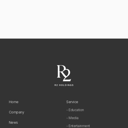
Home
Service
- Education
Company
- Media
News
- Entertainment