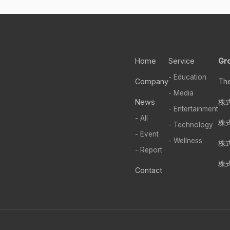
Home
Service
Gr
- Education
Company
Th
- Media
News
株式
- Entertainment
- All
株
- Technology
- Event
- Wellness
株
- Report
株式
Contact