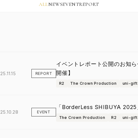
ALL
NEWS
EVENT
REPORT
イベントレポート公開のお知らせ〜Bor
開催】
25.11.15
REPORT
R2
The Crown Production
uni-gift
「BorderLess SHIBUYA 
25.10.28
EVENT
The Crown Production
R2
uni-gift