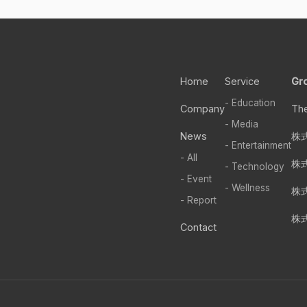
Home
Service
Gr
- Education
Company
Th
- Media
News
株式
- Entertainment
- All
株
- Technology
- Event
- Wellness
株
- Report
株式
Contact